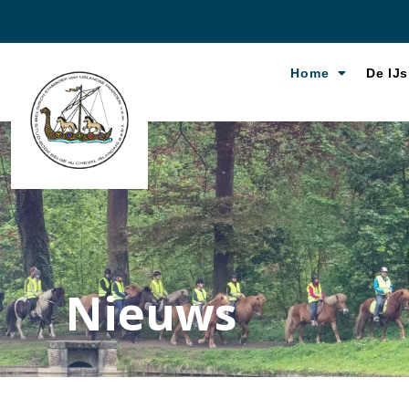
Home
De IJs
Nieuws