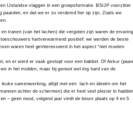
en IJslandse vlaggen in een groepsformatie. BSIJP voorzitter
g paarden, en dat we er zo verdomd fier op zijn. Zoals we
gen.
 en tranen (van het lachen) die vergoten zijn waren de ervarin
 toeschouwers hartverwarmend positief: we werden de beste
ensen waren heel geïnteresseerd in het aspect “niet moeten
t, en er werd er vaak gestopt voor een babbel. Of Askur (paar
 we in het midden, maar hij genoot wel érg hard van de
 leuke samenwerking, altijd met een lach en ideeën om het
annen achter de schermen) die er heel veel plezier in hadden
en – geen nood, volgend jaar vindt de beurs plaats op 4 en 5