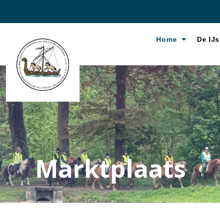
Home
De IJs
Marktplaats