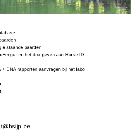
atabase
 paarden
lgië staande paarden
ldFengur en het doorgeven aan Horse ID
 + DNA rapporten aanvragen bij het labo
n
s
t@bsijp.be