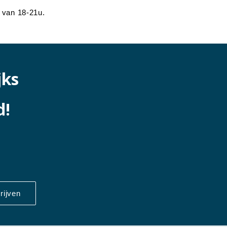
 van 18-21u.
jks
d!
rijven