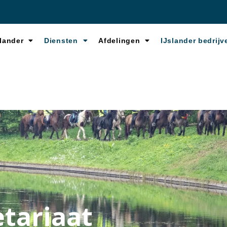
lander
Diensten
Afdelingen
IJslander bedrijv
etariaat
tariaat