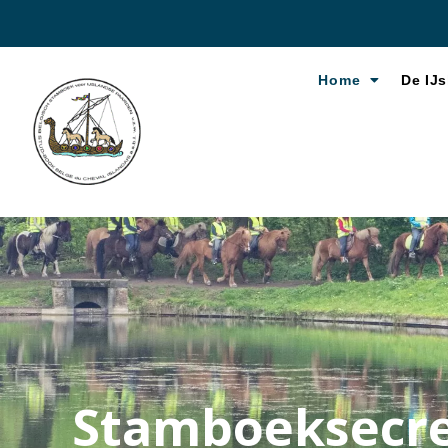
Home
De IJs
Stamboeksecr
Stamboeksecre