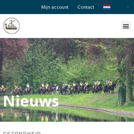
Mijn account
Contact
Dutch
▼
Nieuws
GEZONDHEID