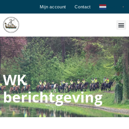
Mijn account
Contact
Dutch
▼
WK
berichtgeving