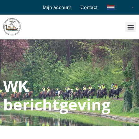
Mijn account
Contact
Dutch
▼
WK
berichtgeving