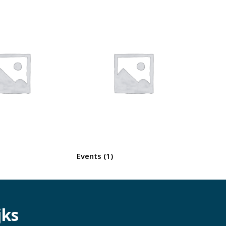
Events
(1)
jks