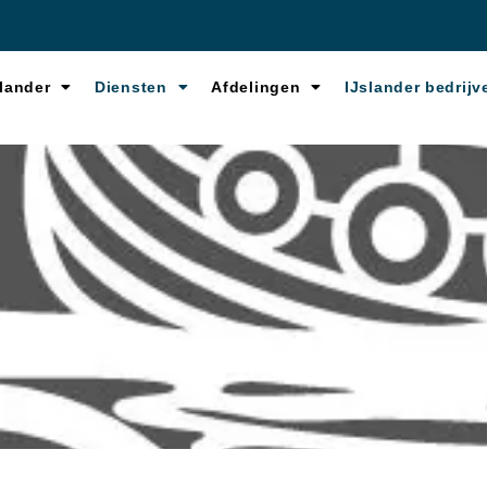
lander
Diensten
Afdelingen
IJslander bedrijv