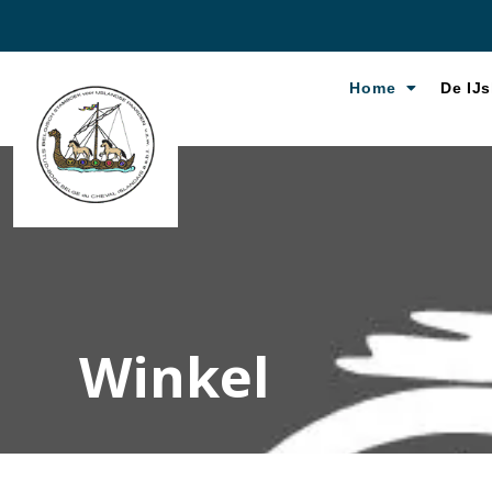
Home
De IJs
Winkel